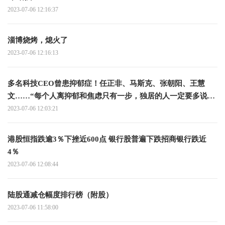
2023-07-06 12:16:37
淄博烧烤，熄火了
2023-07-06 12:16:13
多名科技CEO曾患抑郁症！任正非、马斯克、张朝阳、王慧
文……“每个人离抑郁和焦虑只有一步，独居的人一定要多说话
哪怕自言自语”
2023-07-06 12:03:21
港股恒指跌逾3％下挫近600点 银行股普遍下跌招商银行跌近
4％
2023-07-06 12:08:44
陆股通减仓幅度排行榜（附股）
2023-07-06 11:58:00