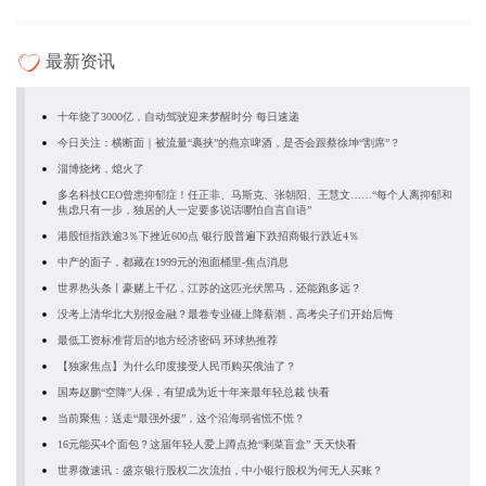
最新资讯
十年烧了3000亿，自动驾驶迎来梦醒时分 每日速递
今日关注：横断面｜被流量“裹挟”的燕京啤酒，是否会跟蔡徐坤“割席”？
淄博烧烤，熄火了
多名科技CEO曾患抑郁症！任正非、马斯克、张朝阳、王慧文……“每个人离抑郁和
焦虑只有一步，独居的人一定要多说话哪怕自言自语”
港股恒指跌逾3％下挫近600点 银行股普遍下跌招商银行跌近4％
中产的面子，都藏在1999元的泡面桶里-焦点消息
世界热头条丨豪赌上千亿，江苏的这匹光伏黑马，还能跑多远？
没考上清华北大别报金融？最卷专业碰上降薪潮，高考尖子们开始后悔
最低工资标准背后的地方经济密码 环球热推荐
【独家焦点】为什么印度接受人民币购买俄油了？
国寿赵鹏“空降”人保，有望成为近十年来最年轻总裁 快看
当前聚焦：送走“最强外援”，这个沿海弱省慌不慌？
16元能买4个面包？这届年轻人爱上蹲点抢“剩菜盲盒” 天天快看
世界微速讯：盛京银行股权二次流拍，中小银行股权为何无人买账？