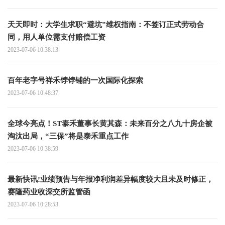
天天即时：大学生求职“避坑”维权指南：不签订正式劳动合
同，用人单位需支付赔偿工资
2023-07-06 10:38:13
百年老字号祥禾饽饽铺的一次国际化探索
2023-07-06 10:48:37
全球今亮点！ST泰禾董事长黄其森：未来百分之八九十房企被
淘汰出局，“三保”将是泰禾重点工作
2023-07-06 10:38:59
最新快讯!业绩预告与年报净利润差异幅度较大且未及时修正，
赛隆药业收深交所监管函
2023-07-06 10:28:53