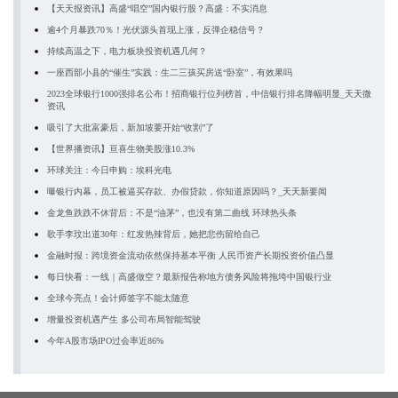
【天天报资讯】高盛“唱空”国内银行股？高盛：不实消息
逾4个月暴跌70％！光伏源头首现上涨，反弹企稳信号？
持续高温之下，电力板块投资机遇几何？
一座西部小县的“催生”实践：生二三孩买房送“卧室”，有效果吗
2023全球银行1000强排名公布！招商银行位列榜首，中信银行排名降幅明显_天天微
资讯
吸引了大批富豪后，新加坡要开始“收割”了
【世界播资讯】亘喜生物美股涨10.3%
环球关注：今日申购：埃科光电
曝银行内幕，员工被逼买存款、办假贷款，你知道原因吗？_天天新要闻
金龙鱼跌跌不休背后：不是“油茅”，也没有第二曲线 环球热头条
歌手李玟出道30年：红发热辣背后，她把悲伤留给自己
金融时报：跨境资金流动依然保持基本平衡 人民币资产长期投资价值凸显
每日快看：一线｜高盛做空？最新报告称地方债务风险将拖垮中国银行业
全球今亮点！会计师签字不能太随意
增量投资机遇产生 多公司布局智能驾驶
今年A股市场IPO过会率近86%