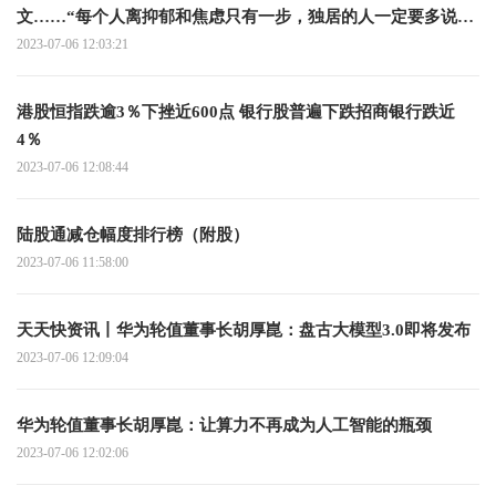
文……“每个人离抑郁和焦虑只有一步，独居的人一定要多说话
哪怕自言自语”
2023-07-06 12:03:21
港股恒指跌逾3％下挫近600点 银行股普遍下跌招商银行跌近
4％
2023-07-06 12:08:44
陆股通减仓幅度排行榜（附股）
2023-07-06 11:58:00
天天快资讯丨华为轮值董事长胡厚崑：盘古大模型3.0即将发布
2023-07-06 12:09:04
华为轮值董事长胡厚崑：让算力不再成为人工智能的瓶颈
2023-07-06 12:02:06