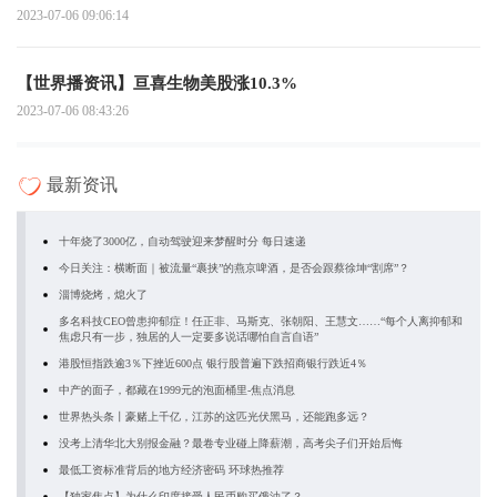
2023-07-06 09:06:14
【世界播资讯】亘喜生物美股涨10.3%
2023-07-06 08:43:26
最新资讯
十年烧了3000亿，自动驾驶迎来梦醒时分 每日速递
今日关注：横断面｜被流量“裹挟”的燕京啤酒，是否会跟蔡徐坤“割席”？
淄博烧烤，熄火了
多名科技CEO曾患抑郁症！任正非、马斯克、张朝阳、王慧文……“每个人离抑郁和
焦虑只有一步，独居的人一定要多说话哪怕自言自语”
港股恒指跌逾3％下挫近600点 银行股普遍下跌招商银行跌近4％
中产的面子，都藏在1999元的泡面桶里-焦点消息
世界热头条丨豪赌上千亿，江苏的这匹光伏黑马，还能跑多远？
没考上清华北大别报金融？最卷专业碰上降薪潮，高考尖子们开始后悔
最低工资标准背后的地方经济密码 环球热推荐
【独家焦点】为什么印度接受人民币购买俄油了？