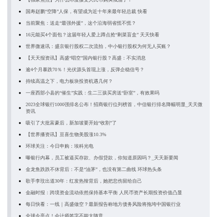
国寿赵鹏“空降”人保，有望成为近十年来最年轻总裁 快看
当前聚焦：送走“最强外援”，这个沿海弱省慌不慌？
16元能买4个面包？这届年轻人爱上蹲点抢“剩菜盲盒” 天天快看
世界微速讯：盛京银行股权二次流拍，中小银行股权为何无人买账？
【天天报资讯】高盛“唱空”国内银行股？高盛：不实消息
逾4个月暴跌70％！光伏源头首现上涨，反弹企稳信号？
持续高温之下，电力板块投资机遇几何？
一座西部小县的“催生”实践：生二三孩买房送“卧室”，有效果吗
2023全球银行1000强排名公布！招商银行位列榜首，中信银行排名降幅明显_天天微
资讯
吸引了大批富豪后，新加坡要开始“收割”了
【世界播资讯】亘喜生物美股涨10.3%
环球关注：今日申购：埃科光电
曝银行内幕，员工被逼买存款、办假贷款，你知道原因吗？_天天新要闻
金龙鱼跌跌不休背后：不是“油茅”，也没有第二曲线 环球热头条
歌手李玟出道30年：红发热辣背后，她把悲伤留给自己
金融时报：跨境资金流动依然保持基本平衡 人民币资产长期投资价值凸显
每日快看：一线｜高盛做空？最新报告称地方债务风险将拖垮中国银行业
全球今亮点！会计师签字不能太随意