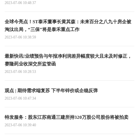
2023-07-06 10:48:37
全球今亮点！ST泰禾董事长黄其森：未来百分之八九十房企被
淘汰出局，“三保”将是泰禾重点工作
2023-07-06 10:38:59
最新快讯!业绩预告与年报净利润差异幅度较大且未及时修正，
赛隆药业收深交所监管函
2023-07-06 10:28:53
观点 | 期待需求端复苏 下半年锌价或企稳反弹
2023-07-06 10:47:34
特发服务：股东江苏南通三建所持320万股公司股份将被拍卖
2023-07-06 10:39:40