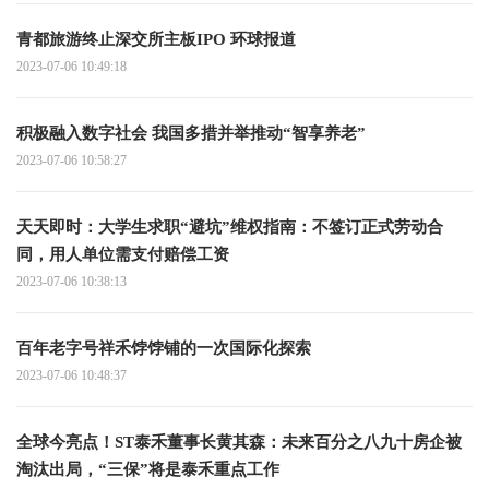
青都旅游终止深交所主板IPO 环球报道
2023-07-06 10:49:18
积极融入数字社会 我国多措并举推动“智享养老”
2023-07-06 10:58:27
天天即时：大学生求职“避坑”维权指南：不签订正式劳动合
同，用人单位需支付赔偿工资
2023-07-06 10:38:13
百年老字号祥禾饽饽铺的一次国际化探索
2023-07-06 10:48:37
全球今亮点！ST泰禾董事长黄其森：未来百分之八九十房企被
淘汰出局，“三保”将是泰禾重点工作