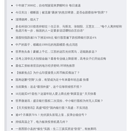
十年烧了3000亿，自动驾驶迎来梦醒时分 每日速递
今日关注：横断面｜被流量“裹挟”的燕京啤酒，是否会跟蔡徐坤“割席”？
淄博烧烤，熄火了
多名科技CEO曾患抑郁症！任正非、马斯克、张朝阳、王慧文……“每个人离抑郁和
焦虑只有一步，独居的人一定要多说话哪怕自言自语”
港股恒指跌逾3％下挫近600点 银行股普遍下跌招商银行跌近4％
中产的面子，都藏在1999元的泡面桶里-焦点消息
世界热头条丨豪赌上千亿，江苏的这匹光伏黑马，还能跑多远？
没考上清华北大别报金融？最卷专业碰上降薪潮，高考尖子们开始后悔
最低工资标准背后的地方经济密码 环球热推荐
【独家焦点】为什么印度接受人民币购买俄油了？
国寿赵鹏“空降”人保，有望成为近十年来最年轻总裁 快看
当前聚焦：送走“最强外援”，这个沿海弱省慌不慌？
16元能买4个面包？这届年轻人爱上蹲点抢“剩菜盲盒” 天天快看
世界微速讯：盛京银行股权二次流拍，中小银行股权为何无人买账？
【天天报资讯】高盛“唱空”国内银行股？高盛：不实消息
逾4个月暴跌70％！光伏源头首现上涨，反弹企稳信号？
持续高温之下，电力板块投资机遇几何？
一座西部小县的“催生”实践：生二三孩买房送“卧室”，有效果吗