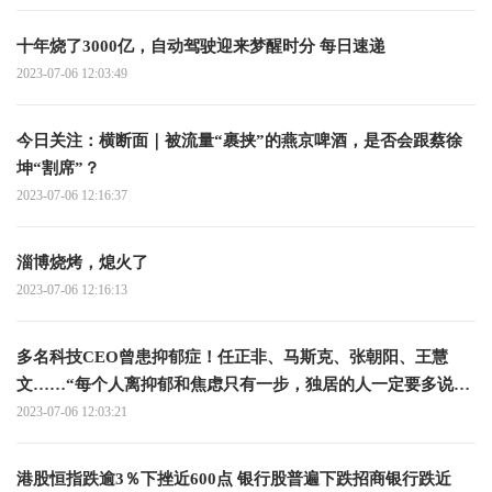
十年烧了3000亿，自动驾驶迎来梦醒时分 每日速递
2023-07-06 12:03:49
今日关注：横断面｜被流量“裹挟”的燕京啤酒，是否会跟蔡徐
坤“割席”？
2023-07-06 12:16:37
淄博烧烤，熄火了
2023-07-06 12:16:13
多名科技CEO曾患抑郁症！任正非、马斯克、张朝阳、王慧
文……“每个人离抑郁和焦虑只有一步，独居的人一定要多说话
哪怕自言自语”
2023-07-06 12:03:21
港股恒指跌逾3％下挫近600点 银行股普遍下跌招商银行跌近