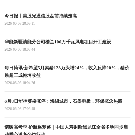
今日报丨美股光通信股盘前持续走高
2026-06-08 20:09:11
华能新疆清能分公司楼兰100万千瓦风电项目开工建设
2026-06-08 18:08:44
每日简讯:新希望5月卖猪123万头增24%，收入反降20%，猪价
跌超三成拖垮收益
2026-06-08 18:04:26
6月8日华控赛格涨停：海绵城市，石墨电极，环保概念热股
2026-06-08 17:06:48
情暖高考季 护航逐梦路｜中国人寿财险黑龙江全省多地同步启
动爱心送考公益行动