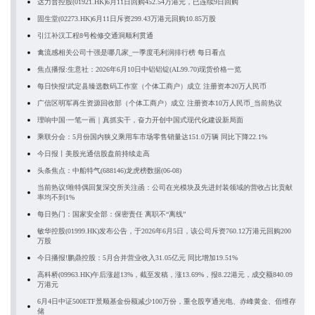
达力普控股(01921.HK)6月11日回购452.54万港元，已连续9日回购
固生堂(02273.HK)6月11日斥资299.43万港元回购10.85万股
引江补汉工程8号检修交通洞顺利贯通
禽流感相关公司十强是哪几家_一季度毛利润排行榜 每日看点
焦点播报:生意社：2026年6月10日中铝铝锭(AL99.70)现货价格一览
每日快报!武定县臻选数码工作室（个体工商户）成立 注册资本20万人民币
广信区明军再生资源回收部（个体工商户）成立 注册资本10万人民币_当前热议
理响中国·一笔一画｜真抓实干，奋力开创中国式现代化建设新局面
乘联分会：5月份国内狭义乘用车市场零售销量达151.0万辆 同比下降22.1%
今日报丨美股光通信股盘前持续走高
头条焦点：中船特气(688146)龙虎榜数据(06-08)
当前热议!唯特偶回复深交所关注函：公司在光模块及先进封装领域的营收占比贡献
率均不到1%
每日热门：国家安全部：保密责任 离职不“离线”
敏华控股(01999.HK)发布公告，于2026年6月5日，该公司斥资760.12万港元回购200
万股
今日播报!鹏鼎控股：5月合并营业收入31.05亿元 同比增加19.51%
高科桥(09963.HK)午后涨超13%，截至发稿，涨13.69%，报8.22港元，成交额840.09
万港元
6月4日中证500ETF景顺基金份额减少100万份，重仓股亨通光电、赤峰黄金、佰维存
储