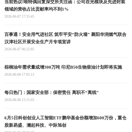
当前热议!唯特偶回复深交所关注函：公司在光模块及先进封装
领域的营收占比贡献率均不到1%
2026-06-07 17:55:45
百事通！安全用气进社区 筑牢平安“防火墙” 襄阳华润燃气联合
汉津社区开展安全生产月专项宣讲
2026-06-07 06:22:05
棕榈油年需求量或增300万吨 印尼B50生物柴油计划即将实施
2026-06-06 17:05:13
每日热门：国家安全部：保密责任 离职不“离线”
2026-06-06 15:11:03
6月5日科创创业人工智能ETF鹏华基金份额增加600万份，重仓
股新易盛、澜起科技、中际旭创