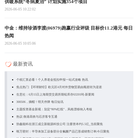
供暖系统“冬病夏治” 计划实施354个项目
2026-06-05 10:22:02
中金：维持珍酒李渡(06979)跑赢行业评级 目标价11.2港元 每日
热闻
2026-06-05 10:05:06
最新资讯
个税汇算必看！个人养老金抵扣申报一站式攻略 热讯
焦点热门:【环球财经】欧元区4月对外货物贸易由顺差转为逆差
生意社：6月15日上海期货交易所期铅库存63201吨-新要闻
300506，摘帽！明天停牌 每日短讯
主题投资基金新规：划定“80%红线”，风格漂移纳入考核
热议:衡港高铁与石济客专互通
协鑫能科在浙江成立新能源科技公司 注册资本约5.5亿_当前聚焦
唯万密封：半导体加工设备部分全氟醚产品已形成销售订单|今日聚焦