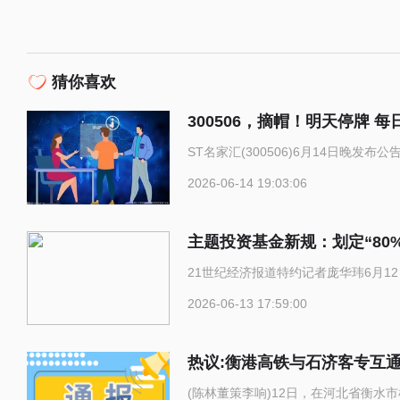
猜你喜欢
300506，摘帽！明天停牌 每
ST名家汇(300506)6月14日晚发
2026-06-14 19:03:06
主题投资基金新规：划定“80
21世纪经济报道特约记者庞华玮6月1
2026-06-13 17:59:00
热议:衡港高铁与石济客专互
(陈林董策李响)12日，在河北省衡水