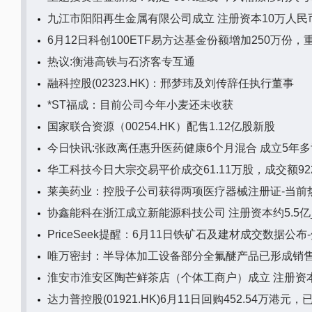
九江市阳阳再生金属有限公司成立 注册资本10万人民
6月12日科创100ETF易方达基金份额增加250万
热议:衡港高铁与石济客专互通
融科控股(02323.HK)：邢梦玮及刘传辞任执行董事
*ST福成：目前公司今年小麦还未收获
国家联合资源（00254.HK）配售1.12亿股新股
今日快讯:张政离任惠升医药健康6个月混合 成立5年多
华工科技今日大宗交易平价成交61.11万股，成交额922
莱美药业：控股子公司获得两项医疗器械注册证-当前
协鑫能科在浙江成立新能源科技公司 注册资本约5.5亿
PriceSeek提醒：6月11日铁矿石及建材成交数据公布
唯万密封：半导体加工设备部分全氟醚产品已形成销售
淮安市淮安区陶芒鲜茶店（个体工商户）成立 注册资本
达力普控股(01921.HK)6月11日回购452.54万港元