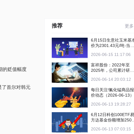
推荐
更多
6月15日生意社玉米基
价为2301.43元/吨-当
资讯
2026-06-15 11:17:06
富祥股份：2022年至
近期的贬值幅度
2025年，公司累计研发
投入约3.09亿元_今日
2026-06-14 20:03:12
点
显了首尔对韩元
每日关注!氟化锰商品报
价动态（2026-06-13）
2026-06-13 19:28:27
6月12日科创100ETF
方达基金份额增加250
份，重仓股源杰科技、
2026-06-13 07:03:15
虹公司、睿创微纳