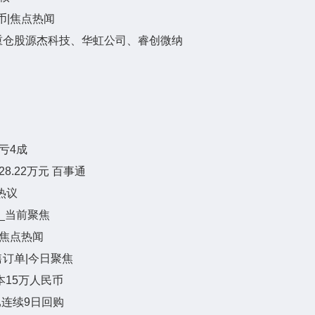
币|焦点热闻
份，重仓股源杰科技、华虹公司、睿创微纳
亏4成
8.22万元 百事通
热议
_当前聚焦
-焦点热闻
订单|今日聚焦
15万人民币
，已连续9日回购