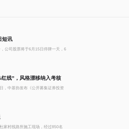
日短讯
布公告，公司股票将于6月15日停牌一天，6
%红线”，风格漂移纳入考核
2日，中基协发布《公开募集证券投资
通
市杜家村线路所施工现场，经过850名