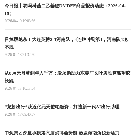
今日报丨双吗啉基二乙基醚DMDEE商品报价动态（2026-04-
19）
2026-04-19 19:08:36
吕焯毅绝杀！大连英博2-1河南队，4连胜冲到第3，河南队4轮
不胜
2026-04-18 21:32:20
从800元月薪到年入千万：爱采购助力东莞厂长叶庚胜算赢塑胶
长跑
2026-04-17 16:17:54
“龙虾出行”获近亿元天使轮融资，打造新一代AI出行助理
2026-04-17 09:46:07
中免集团深度承接第六届消博会势能 激发海南免税新活力