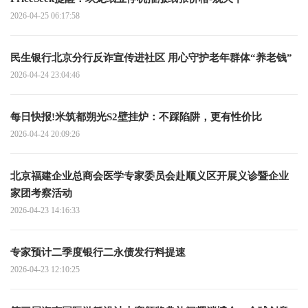
2026-04-25 06:17:58
民生银行北京分行反诈宣传进社区 用心守护老年群体“养老钱”
2026-04-24 23:04:46
每日快报!米筑都朔光S2壁挂炉：不踩陷阱，更有性价比
2026-04-24 20:09:26
北京福建企业总商会医学专家委员会赴顺义区开展义诊暨企业
家团考察活动
2026-04-23 14:16:33
专家预计二季度银行二永债发行料提速
2026-04-23 12:10:25