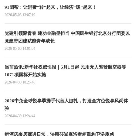
91团帮：让消费“转”起来，让经济“暖”起来！
2026-05-08 13:07:19
党建引领聚青春 建功金融显担当 中国民生银行北京分行团委以
党建带团建赋能青年成长
2026-05-06 14:01:04
当前热讯:新华社权威快报｜5月1日起 民用无人驾驶航空器等
1071项国标开始实施
2026-04-30 18:25:46
2026中免全球悦享季携手代言人娜扎，打造全方位悦享风尚体
验
2026-04-30 13:24:44
把酒店奢居藏进日常，法恩莎岚庭浴室柜重构卫浴质感