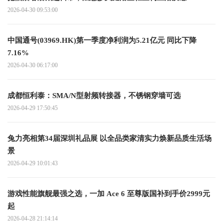
2026-04-30 09:53:00
中国通号(03969.HK)第一季度净利润为5.21亿元 同比下降
7.16%
2026-04-30 06:17:00
成都恒利泰：SMA/N型射频转接器，不锈钢穿墙可选
2026-04-29 17:50:45
兔力亮相第34届深圳礼品展 以全品类家清实力焕新品质生活场
景
2026-04-29 10:01:43
游戏性能旗舰最强之选，一加 Ace 6 至尊版国补到手价2999元
起
2026-04-28 21:14:14