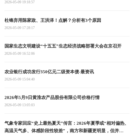
2026-05-09 19:18:57
杜锋弃用陈家政、王洪泽！点解？分析有3个原因
2026-05-09 17:28:17
国家生态文明建设“十五五”生态经济战略部署大会在京召开
2026-05-09 16:52:06
农业银行成功发行350亿元二级资本债-最资讯
2026-05-09 15:04:40
2026年5月9日黄淮农产品股份有限公司价格行情
2026-05-09 13:05:03
气象专家回应“史上最热夏天”传言：2026年夏季或“相对偏热、
高温天气多、体感阶段性较差”，南方和新疆更明显，但并