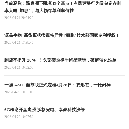
当前聚焦：降息潮下跳涨35个基点！有民营银行为吸储定存利
率大幅“加息”，与大额存单利率倒挂
2026-04-21 20:21:20
源品生物“新型冠状病毒特异性T细胞”技术获国家专利授权！
2026-04-21 17:39:46
到店率提升 20%+！头部装企携手绚星慧销，破解转化难题
2026-04-21 10:32:35
一加 Ace 6 至尊版正式定档4月28日：双形态，一枪封神
2026-04-20 10:33:09
6G概念开盘走强 沃格光电、泰豪科技涨停
2026-04-20 10:07:52