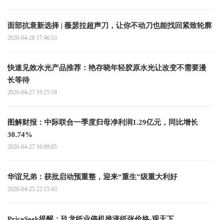
面部抗衰新选择 | 薇瑟拉超声刀，让你不动刀也能找回紧致轮廓
2026-04-28 17:46:53
快速见效水光产品推荐：艳存晓年轻胶原水光让改变不需要漫
长等待
2026-04-27 19:25:18
图解财报：中际联合一季度归母净利润1.29亿元，同比增长
30.74%
2026-04-27 16:09:05
华谊兄弟：获批启动预重整，迎来“重生”级重大利好
2026-04-25 22:15:43
PriceSeek提醒：玖龙纸业停机推涨纸张价格-观天下