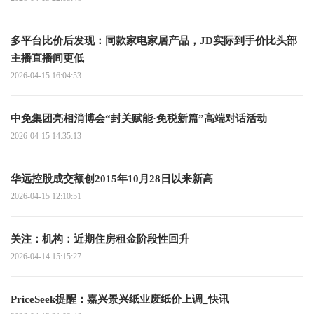
多平台比价后发现：同款家电家居产品，JD实际到手价比头部
主播直播间更低
2026-04-15 16:04:53
中免集团亮相消博会“封关赋能·免税新篇”高端对话活动
2026-04-15 14:35:13
华远控股成交额创2015年10月28日以来新高
2026-04-15 12:10:51
关注：机构：近期住房租金阶段性回升
2026-04-14 15:15:27
PriceSeek提醒：嘉兴景兴纸业废纸价上调_快讯