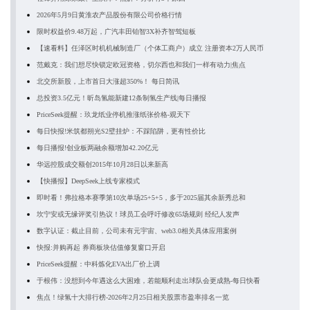
2026年5月9日黄淮农产品股份有限公司价格行情
限时权益价9.48万起，广汽丰田铂智3X补齐智驾短板
【速看料】任泽区时机机械制造厂（个体工商户）成立 注册资本2万人民币
范戴克：我们想尽快锁定欧冠资格，切尔西也和我们一样有动力|焦点
北交所新股，上市首日大涨超350%！ 每日简讯
总投资3.5亿元！昕岛氢能新建12条制氢生产线|每日播报
PriceSeek提醒：玖龙纸业停机推涨纸张价格-观天下
每日快报!米筑都朔光S2壁挂炉：不踩陷阱，更有性价比
每日播报!创业板两融余额增加42.20亿元
华远控股成交额创2015年10月28日以来新高
【快播报】DeepSeek上线专家模式
即时看！弗拉格本赛季第10次单场25+5+5，多于2025届其余新秀总和
坎宁安或无缘评奖引热议！球员工会呼吁修改65场规则 经纪人发声
数字认证：截止目前，公司未有元宇宙、web3.0相关具体应用案例
快报:并购再起 券商板块估值修复窗口开启
PriceSeek提醒：中科炼化EVA出厂价上调
于根伟：没想到今年遇这么大困难，若能顺利走出球队会更成熟-每日快看
焦点！绿氢十大排行榜-2026年2月25日相关股票市盈率排名一览