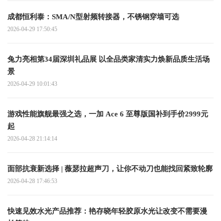
成都恒利泰：SMA/N型射频转接器，不锈钢穿墙可选
2026-04-29 17:50:45
兔力亮相第34届深圳礼品展 以全品类家清实力焕新品质生活场
景
2026-04-29 10:01:43
游戏性能旗舰最强之选，一加 Ace 6 至尊版国补到手价2999元
起
2026-04-28 21:14:14
面部抗衰新选择 | 薇瑟拉超声刀，让你不动刀也能找回紧致轮廓
2026-04-28 17:46:53
快速见效水光产品推荐：艳存晓年轻胶原水光让改变不需要漫