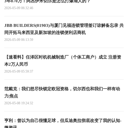
3年870万！阿杰伊米切尔是怎么打爆湖人的？
2026-05-09 06:32:46
JBB BUILDERS(01903)与厦门见福连锁管理签订谅解备忘录 共
同开拓马来西亚及新加坡的连锁便利店商机
2026-05-09 06:13:59
【速看料】任泽区时机机械制造厂（个体工商户）成立 注册资
本2万人民币
2026-05-09 05:59:37
范戴克：我们想尽快锁定欧冠资格，切尔西也和我们一样有动
力|焦点
2026-05-08 19:24:32
亨利：曾以为自己很懂足球，但瓜迪奥拉彻底改变了我的认知-
微资讯