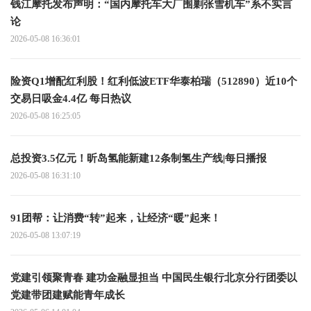
钱江摩托发布声明：“国内摩托车大厂围剿张雪机车”系不实言
论
2026-05-08 16:36:01
险资Q1增配红利股！红利低波ETF华泰柏瑞（512890）近10个
交易日吸金4.4亿 每日热议
2026-05-08 16:25:05
总投资3.5亿元！昕岛氢能新建12条制氢生产线|每日播报
2026-05-08 16:31:10
91团帮：让消费“转”起来，让经济“暖”起来！
2026-05-08 13:07:19
党建引领聚青春 建功金融显担当 中国民生银行北京分行团委以
党建带团建赋能青年成长