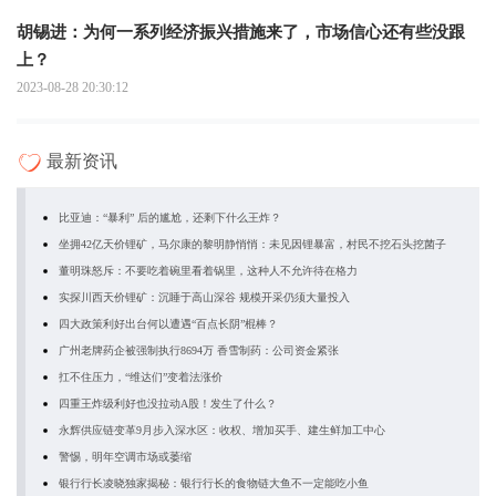
胡锡进：为何一系列经济振兴措施来了，市场信心还有些没跟
上？
2023-08-28 20:30:12
最新资讯
比亚迪：“暴利” 后的尴尬，还剩下什么王炸？
坐拥42亿天价锂矿，马尔康的黎明静悄悄：未见因锂暴富，村民不挖石头挖菌子
董明珠怒斥：不要吃着碗里看着锅里，这种人不允许待在格力
实探川西天价锂矿：沉睡于高山深谷 规模开采仍须大量投入
四大政策利好出台何以遭遇“百点长阴”棍棒？
广州老牌药企被强制执行8694万 香雪制药：公司资金紧张
扛不住压力，“维达们”变着法涨价
四重王炸级利好也没拉动A股！发生了什么？
永辉供应链变革9月步入深水区：收权、增加买手、建生鲜加工中心
警惕，明年空调市场或萎缩
银行行长凌晓独家揭秘：银行行长的食物链大鱼不一定能吃小鱼