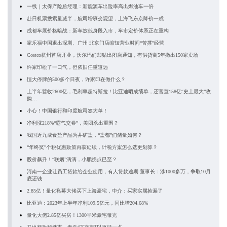
一线｜太保产险总经理：新能源车出险率高出燃油车一倍
赴日机票搜索量减半，航司增班变观望，上海飞东京降价一成
成都车展价格暗战：新车放低身段入市，车市定价体系正在重构
家乐福中国退出深圳、广州 北京门店缩短营业时间“苦撑”经营
Costco杭州首店开业，沃尔玛们却贴出闭店通知，有供货商5年撤出150家卖场
许家印松了一口气，但依旧任重道远
恒大停牌的500多个日夜，许家印在做什么？
上半年营收2600亿，毛利率超特斯拉！比亚迪晒成绩单，还官宣158亿“史上最大”收
购…
小心！中国银行和印度航司签大单！
净利涨218%“霸气交卷”，美团杀出重围？
我国近九成食盐产品为井矿盐，“盐都”们储量如何？
“年终奖”个税优惠政策再获延续，计税方案怎么选更划算？
股价飙升！“联姻”滴滴，小鹏拐点已至？
河南一企业让员工贷款给企业使用，有人贷款逾期 董事长：涉1000多万，争取10月
底还钱
2.85亿！量化私募大佬买下上海豪宅，中介：买家实属捡漏了
比亚迪：2023年上半年净利109.5亿元，同比增204.68%
量化大佬2.85亿买房！1300平米豪宅曝光