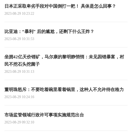
日本正采取卑劣手段对中国倒打一耙！ 具体是怎么回事？
2023-08-29 10:23:22
比亚迪：“暴利” 后的尴尬，还剩下什么王炸？
2023-08-29 10:31:53
坐拥42亿天价锂矿，马尔康的黎明静悄悄：未见因锂暴富，村
民不挖石头挖菌子
2023-08-29 10:31:13
董明珠怒斥：不要吃着碗里看着锅里，这种人不允许待在格力
2023-08-29 10:24:16
市场监管领域行政许可事项实施规范出台
2023-08-29 09:32:10