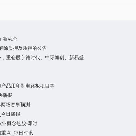
析 新动态
解除质押及质押的公告
万份，重仓股宁德时代、中际旭创、新易盛
连产品用印制电路板项目等
 快播报
杯两场赛事预测
吨_今日播报
农业概念热股-即时
重点_每日时讯