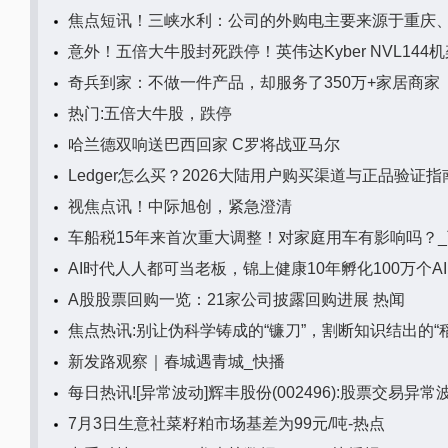
焦点短讯！三峡水利：公司的外购电主要来源于重庆
意外！五倍大牛股封死跌停！英伟达Kyber NVL14
奇兵到家：不做一件产品，却服务了350万+家居商家
热门:五倍大牛股，跌停
哈兰德双响送巴西回家 C罗将战亚马尔
Ledger怎么买？2026大陆用户购买渠道与正品验证指
视焦点讯！中际旭创，紧急澄清
车船税15年来首次重大调整！对家庭用车有影响吗？
AI时代人人都可当老板，锦上健康10年孵化100万个AI 
A股股票回购一览：21家公司披露回购进展 热闻
焦点热讯:别让伪科学铸成的“镰刀”，割断知识结出的“稻
新发路观察｜春城遇青城_快播
每日热讯![异常波动]辉丰股份(002496):股票交易异常
7月3日生意社菜籽粕市场基差为99元/吨-热点