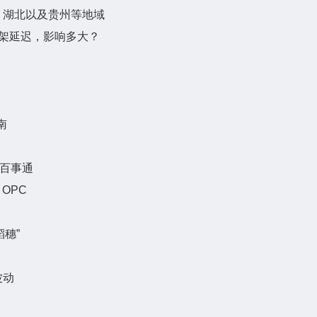
、湖北以及贵州等地域
4机架延迟，影响多大？
南
_百事通
OPC
穗”
波动