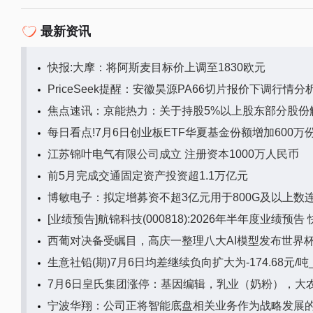
最新资讯
快报:大摩：将阿斯麦目标价上调至1830欧元
PriceSeek提醒：安徽昊源PA66切片报价下调行情分
焦点速讯：京能热力：关于持股5%以上股东部分股份
每日看点!7月6日创业板ETF华夏基金份额增加600
江苏锦叶电气有限公司成立 注册资本1000万人民币
前5月完成交通固定资产投资超1.1万亿元
博敏电子：拟定增募资不超3亿元用于800G及以上数
[业绩预告]航锦科技(000818):2026年半年度业绩预告
西葡对决备受瞩目，高庆一整理八大AI模型发布世界
生意社铅(期)7月6日均差继续负向扩大为-174.68元/
7月6日皇氏集团涨停：基因编辑，乳业（奶粉），大
宁波华翔：公司正将智能底盘相关业务作为战略发展的