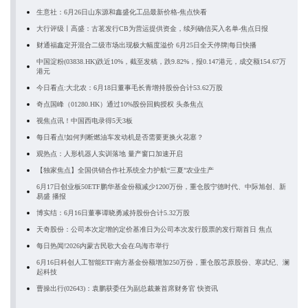
生意社：6月26日山东源和鑫盛化工品最新价格-焦点快看
大行评级丨高盛：古茗发行CB为营运提供资金，续列确信买入名单-焦点日报
财通福鑫定开混合二级市场出现极大幅度溢价 6月25日全天停牌|每日快播
中国淀粉(03838.HK)跌近10%，截至发稿，跌9.82%，报0.147港元，成交额154.67万
港元
今日看点:大北农：6月18日董事毛长青增持股份合计53.62万股
奇点国峰（01280.HK）通过10%股份回购授权 头条焦点
视焦点讯！中国西电录得5天3板
每日看点!如何判断燃油车发动机是否需要更换火花塞？
观热点：人形机器人实训落地 量产窗口加速开启
【独家焦点】全国供销合作社系统全力护航“三夏”农业生产
6月17日创业板50ETF鹏华基金份额减少1200万份，重仓股宁德时代、中际旭创、新
易盛 播报
博实结：6月16日董事谭晓勇减持股份合计5.32万股
天奇股份：公司本次定增的定价基准日为公司本次发行股票的发行期首日 焦点
每日热闻!2026内蒙古民歌大会在乌海市举行
6月16日科创人工智能ETF南方基金份额增加250万份，重仓股芯原股份、寒武纪、澜
起科技
曹操出行(02643)：袁鹏获委任为副总裁兼首席财务官 快资讯