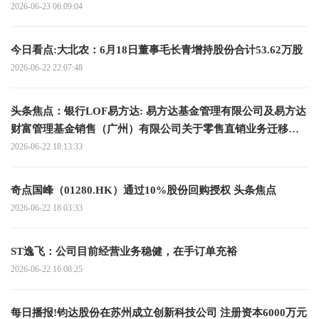
2026-06-23 06:09:04
今日看点:大北农：6月18日董事毛长青增持股份合计53.62万股
2026-06-22 22:07:48
头条焦点：银行LOF易方达: 易方达基金管理有限公司及易方达
财富管理基金销售（广州）有限公司关于零售直销业务迁移安
排的联合提示性公告
2026-06-22 18:13:33
奇点国峰（01280.HK）通过10%股份回购授权 头条焦点
2026-06-22 18:03:33
ST逸飞：公司目前经营业务稳健，在手订单充裕
2026-06-22 16:08:25
每日播报!钧达股份在苏州成立创新科技公司 注册资本6000万元