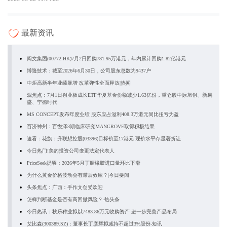
最新资讯
阅文集团(00772.HK)7月2日回购781.95万港元，年内累计回购1.82亿港元
博隆技术：截至2026年6月30日，公司股东总数为9437户
中炬高新半年业绩暴增 改革弹性全面释放|热闻
观焦点：7月1日创业板成长ETF华夏基金份额减少1.63亿份，重仓股中际旭创、新易
盛、宁德时代
MS CONCEPT发布年度业绩 股东应占溢利408.3万港元同比扭亏为盈
百济神州：百悦泽3期临床研究MANGROVE取得积极结果
速看：花旗：升联想控股(03396)目标价至17港元 现价水平存显著折让
今日热门!美的投资公司变更法定代表人
PriceSeek提醒：2026年5月丁腈橡胶进口量环比下滑
为什么黄金价格波动会有滞后效应？|今日要闻
头条焦点：广西：手作文创受欢迎
怎样判断基金是否有高回撤风险？-热头条
今日热讯：秋乐种业拟以7483.86万元收购资产 进一步完善产品布局
艾比森(300389.SZ)：董事长丁彦辉拟减持不超过3%股份-短讯