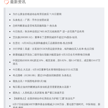
最新资讯
为什么黄金价格波动会有滞后效应？|今日要闻
头条焦点：广西：手作文创受欢迎
怎样判断基金是否有高回撤风险？-热头条
今日热讯：秋乐种业拟以7483.86万元收购资产 进一步完善产品布局
艾比森(300389.SZ)：董事长丁彦辉拟减持不超过3%股份-短讯
生意社：6月26日山东源和鑫盛化工品最新价格-焦点快看
大行评级丨高盛：古茗发行CB为营运提供资金，续列确信买入名单-焦点日报
财通福鑫定开混合二级市场出现极大幅度溢价 6月25日全天停牌|每日快播
中国淀粉(03838.HK)跌近10%，截至发稿，跌9.82%，报0.147港元，成交额154.67万
港元
今日看点:大北农：6月18日董事毛长青增持股份合计53.62万股
奇点国峰（01280.HK）通过10%股份回购授权 头条焦点
视焦点讯！中国西电录得5天3板
每日看点!如何判断燃油车发动机是否需要更换火花塞？
观热点：人形机器人实训落地 量产窗口加速开启
【独家焦点】全国供销合作社系统全力护航“三夏”农业生产
6月17日创业板50ETF鹏华基金份额减少1200万份，重仓股宁德时代、中际旭创、新
易盛 播报