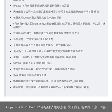
博实结：6月16日董事谭晓勇减持股份合计5.32万股
天奇股份：公司本次定增的定价基准日为公司本次发行股票的发行期首日 焦点
每日热闻!2026内蒙古民歌大会在乌海市举行
6月16日科创人工智能ETF南方基金份额增加250万份，重仓股芯原股份、寒武纪、澜
起科技
曹操出行(02643)：袁鹏获委任为副总裁兼首席财务官 快资讯
当前信息：ST海龙演绎“地天板”走势
个税汇算必看！个人养老金抵扣申报一站式攻略 热讯
焦点热门:【环球财经】欧元区4月对外货物贸易由顺差转为逆差
生意社：6月15日上海期货交易所期铅库存63201吨-新要闻
300506，摘帽！明天停牌 每日短讯
主题投资基金新规：划定“80%红线”，风格漂移纳入考核
热议:衡港高铁与石济客专互通
协鑫能科在浙江成立新能源科技公司 注册资本约5.5亿_当前聚焦
唯万密封：半导体加工设备部分全氟醚产品已形成销售订单|今日聚焦
Copyright © 2015-2022 市场经济版权所有
关于我们
备案号：
京ICP备