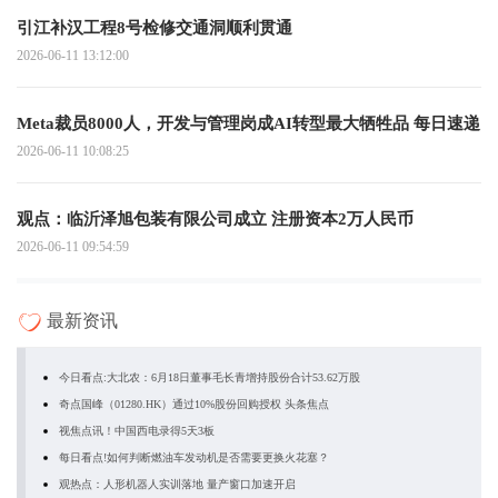
引江补汉工程8号检修交通洞顺利贯通
2026-06-11 13:12:00
Meta裁员8000人，开发与管理岗成AI转型最大牺牲品 每日速递
2026-06-11 10:08:25
观点：临沂泽旭包装有限公司成立 注册资本2万人民币
2026-06-11 09:54:59
最新资讯
今日看点:大北农：6月18日董事毛长青增持股份合计53.62万股
奇点国峰（01280.HK）通过10%股份回购授权 头条焦点
视焦点讯！中国西电录得5天3板
每日看点!如何判断燃油车发动机是否需要更换火花塞？
观热点：人形机器人实训落地 量产窗口加速开启