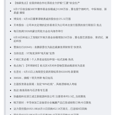
【独家焦点】全国供销合作社系统全力护航“三夏”农业生产
6月17日创业板50ETF鹏华基金份额减少1200万份，重仓股宁德时代、中际旭创、新
易盛 播报
博实结：6月16日董事谭晓勇减持股份合计5.32万股
天奇股份：公司本次定增的定价基准日为公司本次发行股票的发行期首日 焦点
每日热闻!2026内蒙古民歌大会在乌海市举行
6月16日科创人工智能ETF南方基金份额增加250万份，重仓股芯原股份、寒武纪、澜
起科技
曹操出行(02643)：袁鹏获委任为副总裁兼首席财务官 快资讯
当前信息：ST海龙演绎“地天板”走势
个税汇算必看！个人养老金抵扣申报一站式攻略 热讯
焦点热门:【环球财经】欧元区4月对外货物贸易由顺差转为逆差
生意社：6月15日上海期货交易所期铅库存63201吨-新要闻
300506，摘帽！明天停牌 每日短讯
主题投资基金新规：划定“80%红线”，风格漂移纳入考核
热议:衡港高铁与石济客专互通
协鑫能科在浙江成立新能源科技公司 注册资本约5.5亿_当前聚焦
唯万密封：半导体加工设备部分全氟醚产品已形成销售订单|今日聚焦
达力普控股(01921.HK)6月11日回购452.54万港元，已连续9日回购
固生堂(02273.HK)6月11日斥资299.43万港元回购10.85万股