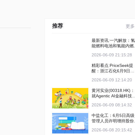
推荐
更多
最新资讯:一汽解放：氢
能燃料电池和氢能内燃
相关产品已实现量产
2026-06-09 21:15:28
精彩看点:PriceSeek提
醒：浙江石化6月9日苯
酚价格上调200元/吨
2026-06-09 12:14:20
黄河实业(00318.HK)：
就Agentic AI金融科技
务的潜在投资进行深入
2026-06-09 08:14:32
论 焦点讯息
中盐化工：6月5日高级
管理人员许明增持股份
计100股
2026-06-08 20:15:42