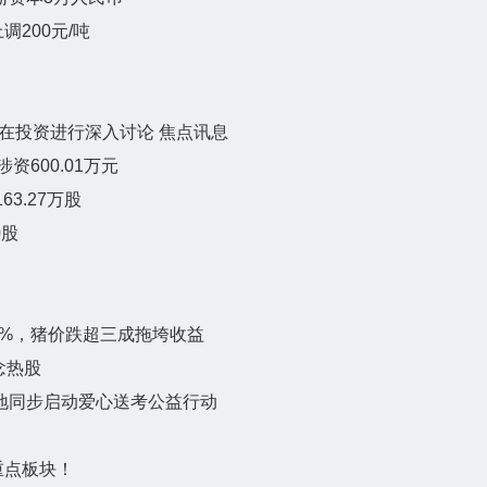
调200元/吨
业务的潜在投资进行深入讨论 焦点讯息
涉资600.01万元
3.27万股
0股
20%，猪价跌超三成拖垮收益
念热股
地同步启动爱心送考公益行动
重点板块！