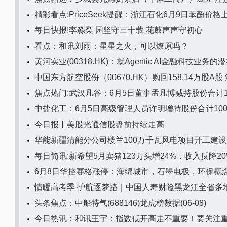
精彩看点:PriceSeek提醒：浙江石化6月9日苯酚价格上
每日快报!李淼梨 园坚守三十载 花鼓声声守初心
看点：和讯刘雨：星星之火，可以燎原吗？
黄河实业(00318.HK)：就Agentic AI金融科技
中国东方航空股份（00670.HK）购回158.14万股A股 
焦点热门:武汉凡谷：6月5日董事孟凡博减持股份合计16
中盐化工：6月5日高级管理人员许明增持股份合计10
今日报丨美股光通信股盘前持续走高
华能新疆清能分公司楼兰100万千瓦风电项目开工建设
每日简讯:新希望5月卖猪123万头增24%，收入反降
6月8日华控赛格涨停：海绵城市，石墨电极，环保概
情暖高考季 护航逐梦路｜中国人寿财险黑龙江全省多
头条焦点：中船特气(688146)龙虎榜数据(06-08)
今日热讯：和讯王宇：指数低开高走不重要！要关注