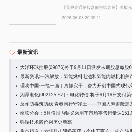
【美股光通信股盘前持续走高】美股光
2026-06-08 20:09:11
最新资讯
大洋环球控股(09876)将于9月11日派发末期股息每股0.
最新资讯:一汽解放：氢能燃料电池和氢能内燃机相关
理响中国·一笔一画｜真抓实干，奋力开创中国式现代
湘潭电化(002125.SZ)：电化转债”将于6月16日支
反诈防毒筑防线 青春同行守净土——中国人寿财险黑
乘联分会：5月份国内狭义乘用车市场零售销量达151.0
强瑞技术股价创历史新高
焦点精选！乡城县扎姆奶茶店（个体工商户）成立 注