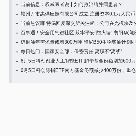
当前信息：权威医者说丨如何救治脑肿瘤患者？
赣州万市惠供应链有限公司成立 注册资本0.1万人民币
当前热议!唯特偶回复深交所关注函：公司在光模块及
百事通！安全用气进社区 筑牢平安“防火墙” 襄阳华
棕榈油年需求量或增300万吨 印尼B50生物柴油计划
每日热门：国家安全部：保密责任 离职不“离线”
6月5日科创创业人工智能ETF鹏华基金份额增加60
6月5日科创综指ETF南方基金份额减少400万份，