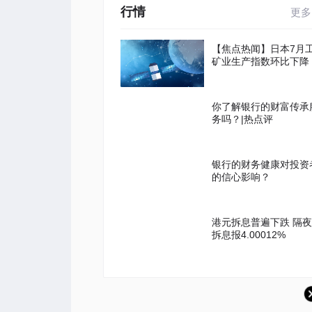
行情
更多
【焦点热闻】日本7月
矿业生产指数环比下降
你了解银行的财富传承
务吗？|热点评
银行的财务健康对投资
的信心影响？
港元拆息普遍下跌 隔夜
拆息报4.00012%