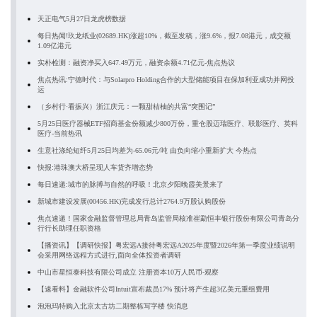
天正电气5月27日龙虎榜数据
每日热闻!玖龙纸业(02689.HK)涨超10%，截至发稿，涨9.6%，报7.08港元，成交额
1.09亿港元
实朴检测：融资净买入647.49万元，融资余额4.71亿元-焦点热议
焦点热讯:宁德时代：与Solarpro Holding合作的大型储能项目在保加利亚成功并网投
运
（乡村行·看振兴）浙江庆元：一颗甜桔柚的共富“突围记”
5月25日医疗器械ETF招商基金份额减少800万份，重仓股迈瑞医疗、联影医疗、英科
医疗-当前热讯
生意社涤纶短纤5月25日均差为-65.06元/吨 由负向缩小重新扩大 今热点
快报:港珠澳大桥呈现人车货齐增态势
每日速递:城市的脉搏与自然的呼吸！北京夕阳晚霞美景来了
新城市建设发展(00456.HK)完成发行总计2764.9万股认购股份
焦点速递！国家金融监督管理总局青岛监管局核准崔勐恒丰银行股份有限公司青岛分
行行长助理任职资格
【播资讯】【调研快报】粤宏远A接待粤宏远A2025年度暨2026年第一季度业绩说明
会采用网络远程方式进行,面向全体投资者调研
中山市星恒泰科技有限公司成立 注册资本10万人民币-观察
【速看料】金融软件公司Intuit宣布裁员17% 预计将产生超3亿美元重组费用
泡泡玛特购入北京太古坊二期整栋写字楼 快消息