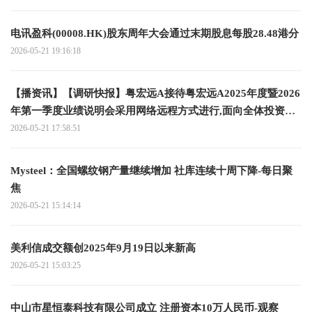
电讯盈科(00008.HK)股东周年大会通过末期股息每股28.48港分
2026-05-21 19:16:18
【播资讯】【调研快报】粤宏远A接待粤宏远A2025年度暨2026
年第一季度业绩说明会采用网络远程方式进行,面向全体投资者
调研
2026-05-21 17:58:51
Mysteel：全国螺纹钢产量继续增加 社库连续十周下降-每日聚
焦
2026-05-21 15:14:14
美利信成交额创2025年9月19日以来新高
2026-05-21 15:03:25
中山市星恒泰科技有限公司成立 注册资本10万人民币-观察