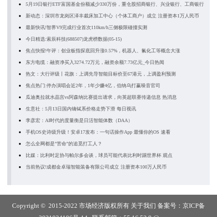
5月19日银行ETF富国基金份额减少330万份，重仓股招商银行、兴业银行、工商银行
新动态：深圳市龙岗区泽丰裁床加工中心（个体工商户）成立 注册资本1万人民币
最新快讯!智界V9完成行业首次110km/h三侧极限碰撞实测
今日精选:索辰科技(688507)龙虎榜数据(05-15)
焦点快报!午评：创业板指探底回升涨0.57%，机器人、氟化工等概念大涨
东方电缆：融资净买入3274.72万元，融资余额7.73亿元_今日热闻
热文：大行评级丨花旗：上调先导智能目标价至67港元，上调盈利预测
焦点热门:停办演唱会近2年，1年少赚4亿，伯纳乌打赢噪音官司
瓜迪奥拉就水晶宫vs阿森纳比赛提出请求，向英超联赛传递信息 热消息
生意社：5月13日国内镝铽系价格走势下滑 每日视讯
李彦宏：AI时代的度量衡是日活智能体数（DAA）
手机OS史诗级升级！安卓17发布：一句话操作App 最懂你的OS 速看
怎么全网都是"苦命"的追觅打工人？
比媒：比利时足协与帕尔多会谈，球员可能代表比利时踢世界杯 观点
当前热议!成都金卓瑞智能装备有限公司成立 注册资本100万人民币
Copyright © 2015-2022 市场经济版权所有
关于我们
备案号：
京ICP备