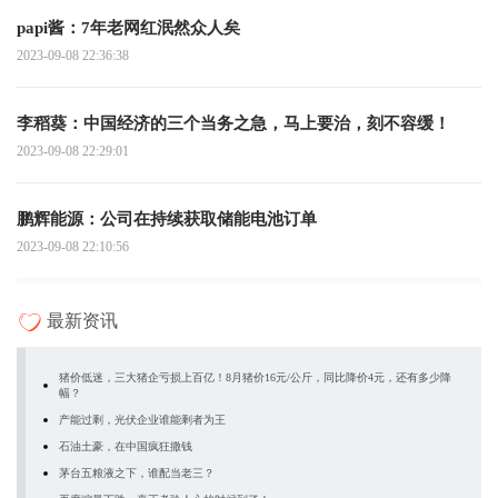
papi酱：7年老网红泯然众人矣
2023-09-08 22:36:38
李稻葵：中国经济的三个当务之急，马上要治，刻不容缓！
2023-09-08 22:29:01
鹏辉能源：公司在持续获取储能电池订单
2023-09-08 22:10:56
最新资讯
猪价低迷，三大猪企亏损上百亿！8月猪价16元/公斤，同比降价4元，还有多少降
幅？
产能过剩，光伏企业谁能剩者为王
石油土豪，在中国疯狂撒钱
茅台五粮液之下，谁配当老三？