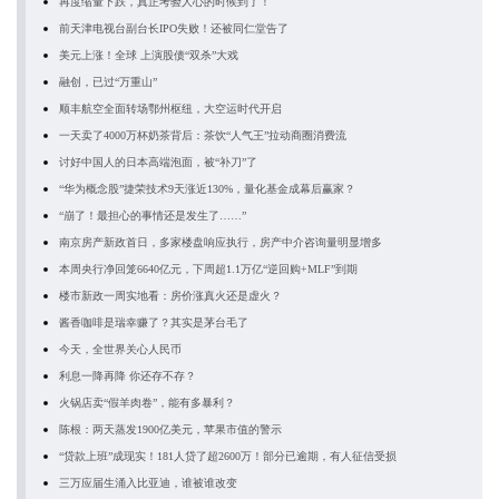
再度缩量下跌，真正考验人心的时候到了！
前天津电视台副台长IPO失败！还被同仁堂告了
美元上涨！全球 上演股债“双杀”大戏
融创，已过“万重山”
顺丰航空全面转场鄂州枢纽，大空运时代开启
一天卖了4000万杯奶茶背后：茶饮“人气王”拉动商圈消费流
讨好中国人的日本高端泡面，被“补刀”了
“华为概念股”捷荣技术9天涨近130%，量化基金成幕后赢家？
“崩了！最担心的事情还是发生了……”
南京房产新政首日，多家楼盘响应执行，房产中介咨询量明显增多
本周央行净回笼6640亿元，下周超1.1万亿“逆回购+MLF”到期
楼市新政一周实地看：房价涨真火还是虚火？
酱香咖啡是瑞幸赚了？其实是茅台毛了
今天，全世界关心人民币
利息一降再降 你还存不存？
火锅店卖“假羊肉卷”，能有多暴利？
陈根：两天蒸发1900亿美元，苹果市值的警示
“贷款上班”成现实！181人贷了超2600万！部分已逾期，有人征信受损
三万应届生涌入比亚迪，谁被谁改变