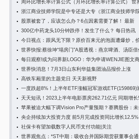
周环比增长率计算公式（月环比增长率计算公式） 世
浙江商业技师学院是中专还是大专（浙江商业技师学
股票被套了，应该怎么办？6点因素需要了解！ 最新
300亿中药龙头10分钟跌停！发生了什么？ 每日热讯
今日视点：跟风无下限？原价百来元的泡面遭爆炒，价
世界快报:蔡徐坤“塌房门”A股透视：燕京啤酒、汤臣
每日观察!或为问界新LOGO：华为申请WENJIE图文
世界快消息！7月3日山东利华益集团油品报价上涨
高铁车厢里的主题党日 天天新视野
一度跌超8%！上半年ETF涨幅冠军游戏ETF(159869
天天短讯！2023上半年电影票房262.71亿元 同期增长5
苹果被迫大幅下调Vision Pro产量预期？赛腾股份：
央企持续加大投资力度 前5月完成投资同比增长12.5%
社保卡有望加载数字人民币支付功能|关注
世界观焦点：*ST中期：吸收合并国际期货获董事会通