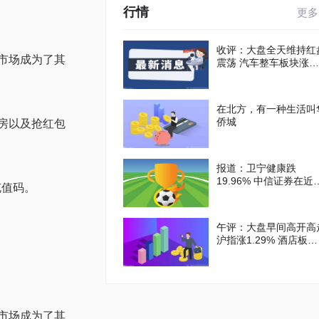
行情
更多
收评：大盘全天维持红
国市场成为了其
震荡 汽车整车板块涨幅
居前
在北方，有一种生活叫
侨城
l房以及抢红包
报道：卫宁健康跌
19.96% 中信证券在近
充值码。
高点维持增持评级
午评：大盘早间高开高
沪指涨1.29% 酒店板块
走强-当前热门
国市场成为了其