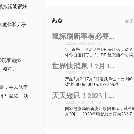
模拟器能很好
热点
更多
其他体验几乎
鼠标刷新率有必要...
2023-07-03 15:37:58
1、首先，你要明白DPI是什么，这个
体你百度好了。2、DPI这东西不论高
O玩家追捧。
世界快消息！7月3...
与痴狂。
2023-07-03 15:22:23
产品7月2日7月3日涨跌单位：元 吨0
柴油680068000元 吨92 汽油
景，并以低于
85508600
天天短讯！2023上...
具与武器，助
2023-07-03 14:44:30
国家电影局最新统计数据显示，截至
月30日，2023年电影总票房为262 7