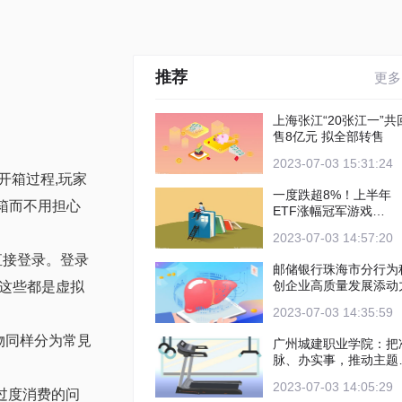
推荐
更多
上海张江“20张江一”共
售8亿元 拟全部转售
2023-07-03 15:31:24
开箱过程,玩家
一度跌超8%！上半年
箱而不用担心
ETF涨幅冠军游戏
ETF(159869)迎来大跌
2023-07-03 14:57:20
焦点滚动
直接登录。登录
邮储银行珠海市分行为
创企业高质量发展添动
过这些都是虚拟
2023-07-03 14:35:59
物同样分为常見
广州城建职业学院：把
脉、办实事，推动主题
育见成效 天天简讯
2023-07-03 14:05:29
过度消费的问