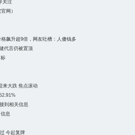
界关注
院官网）
格飙升超9倍，网友吐槽：人傻钱多
倍健代言仍被置顶
商标
)迎来大跌 焦点滚动
2.91%
未接到相关信息
 信息
过 今起复牌