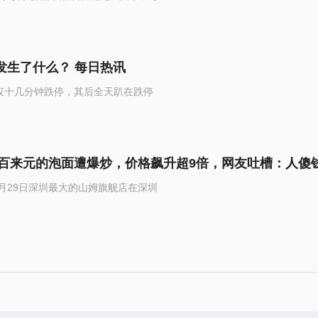
！发生了什么？ 每日热讯
，仅十几分钟跌停，其后全天趴在跌停
百来元的泡面遭爆炒，价格飙升超9倍，网友吐槽：人傻
月29日深圳最大的山姆旗舰店在深圳