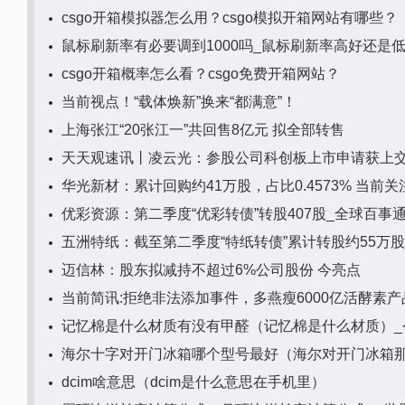
csgo开箱模拟器怎么用？csgo模拟开箱网站有哪些？
鼠标刷新率有必要调到1000吗_鼠标刷新率高好还是低
csgo开箱概率怎么看？csgo免费开箱网站？
当前视点！“载体焕新”换来“都满意”！
上海张江“20张江一”共回售8亿元 拟全部转售
天天观速讯丨凌云光：参股公司科创板上市申请获上
华光新材：累计回购约41万股，占比0.4573% 当前关
优彩资源：第二季度“优彩转债”转股407股_全球百事
五洲特纸：截至第二季度“特纸转债”累计转股约55万股
迈信林：股东拟减持不超过6%公司股份 今亮点
当前简讯:拒绝非法添加事件，多燕瘦6000亿活酵素
记忆棉是什么材质有没有甲醛（记忆棉是什么材质）_
海尔十字对开门冰箱哪个型号最好（海尔对开门冰箱那
dcim啥意思（dcim是什么意思在手机里）