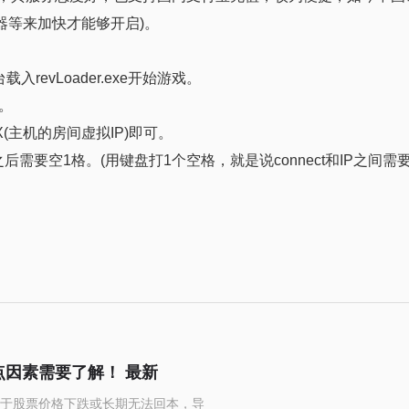
速器等来加快才能够开启)。
evLoader.exe开始游戏。
。
XXX(主机的房间虚拟IP)即可。
后需要空1格。(用键盘打1个空格，就是说connect和IP之间需
点因素需要了解！ 最新
于股票价格下跌或长期无法回本，导